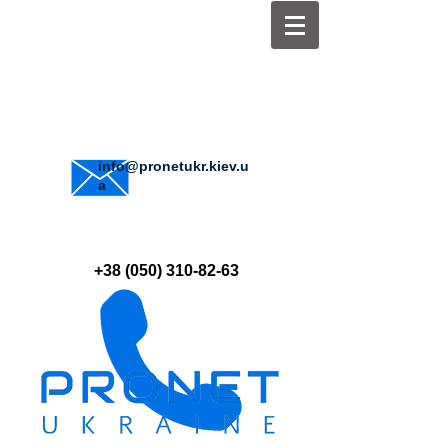
info@pronetukr.kiev.u
a
+38 (050) 310-82-63