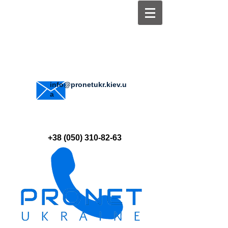
info@pronetukr.kiev.u
a
+38 (050) 310-82-63