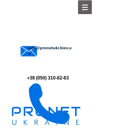
info@pronetukr.kiev.u
a
+38 (050) 310-82-63