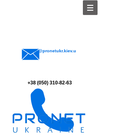
info@pronetukr.kiev.u
a
+38 (050) 310-82-63