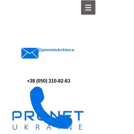
info@pronetukr.kiev.u
a
+38 (050) 310-82-63