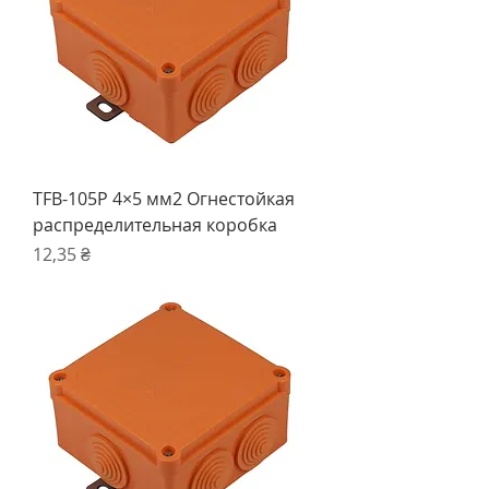
TFB-105P 4×5 мм2 Огнестойкая
распределительная коробка
Ціна
12,35 ₴