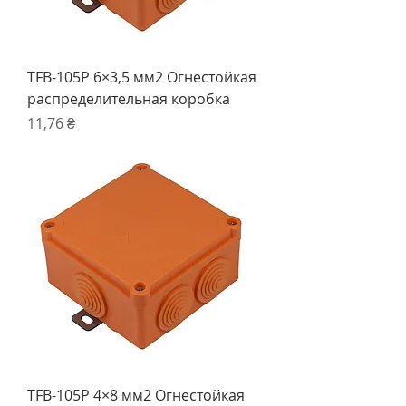
TFB-105P 6×3,5 мм2 Огнестойкая
распределительная коробка
Ціна
11,76 ₴
TFB-105P 4×8 мм2 Огнестойкая