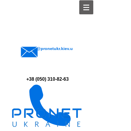
info@pronetukr.kiev.u
a
+38 (050) 310-82-63