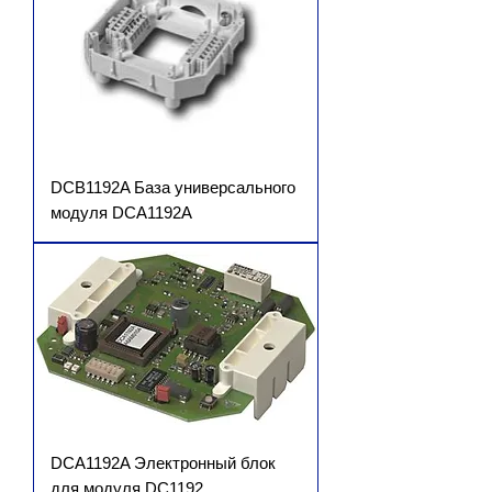
DCB1192A База универсального
модуля DCA1192A
DCA1192A Электронный блок
для модуля DC1192