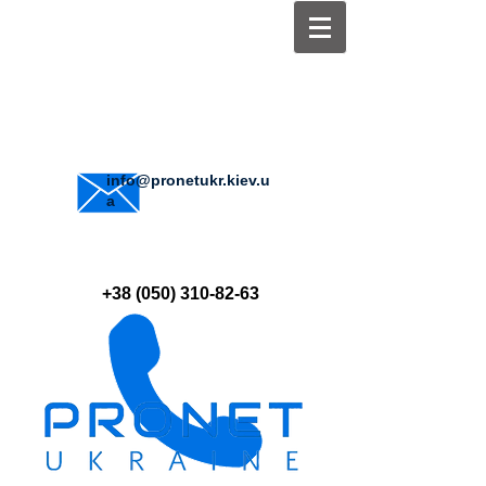
info@pronetukr.kiev.u
a
+38 (050) 310-82-63