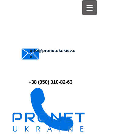
info@pronetukr.kiev.u
a
+38 (050) 310-82-63