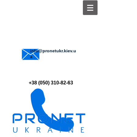
info@pronetukr.kiev.u
a
+38 (050) 310-82-63