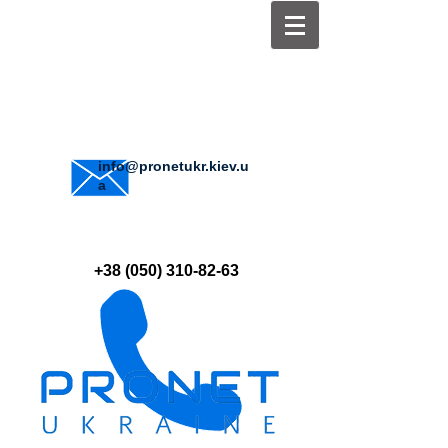
info@pronetukr.kiev.u
a
+38 (050) 310-82-63