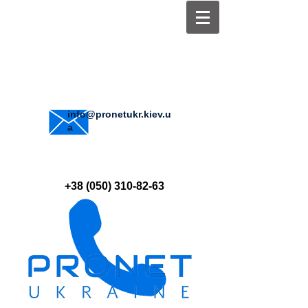
info@pronetukr.kiev.u
a
+38 (050) 310-82-63