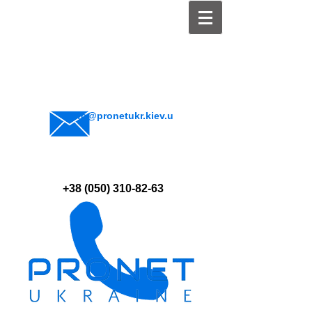
info@pronetukr.kiev.u
a
+38 (050) 310-82-63