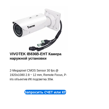
VIVOTEK IB836B-EHT Камера
наружной установки
2-Megapixel CMOS Sensor 30 fps @
1920x1080 2.8 ~ 12 mm, Remote Focus, P-
iris объектив ИК подсветка 30м.
Влагозащита IP66 и вандалозащита IK10
Рабочая темепература -50°C ~ 50°C
Запросить СЧЕТ или КП