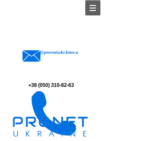
info@pronetukr.kiev.u
a
+38 (050) 310-82-63