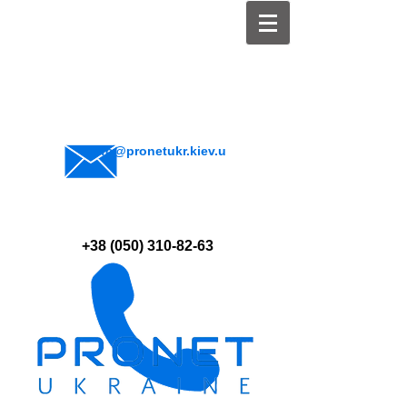
info@pronetukr.kiev.u
a
+38 (050) 310-82-63