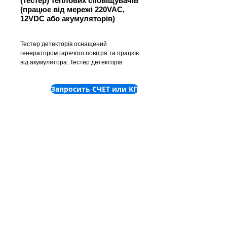
(тестер) теплових сповіщувачів
(працює від мережі 220VAC,
12VDC або акумуляторів)
Тестер детекторів оснащений
генератором гарячого повітря та працює
від акумулятора. Тестер детекторів
автоматично розпочне перевірку при
перериванні інфрачервоного променя у
Запросить СЧЕТ или КП
чашці.
Заборонено використовувати у
розподільних пристроях та зонах, де
існує небезпека вибуху!
Адаптер RE7T-A та подовжувач
FDUM291/292 замовляються окремо.
©
2001-2025
ТОВ "Пронет-
Україна"