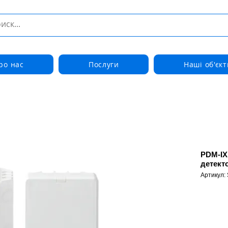
ро нас
Послуги
Наші об'єкт
PDM-IX
детект
Артикул: