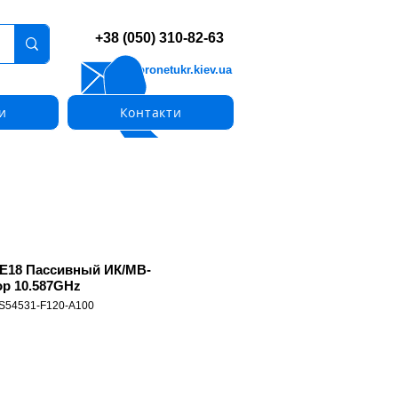
+38 (050) 310-82-63
info@pronetukr.kiev.ua
и
Контакти
E18 Пассивный ИК/МВ-
ор 10.587GHz
 S54531-F120-A100