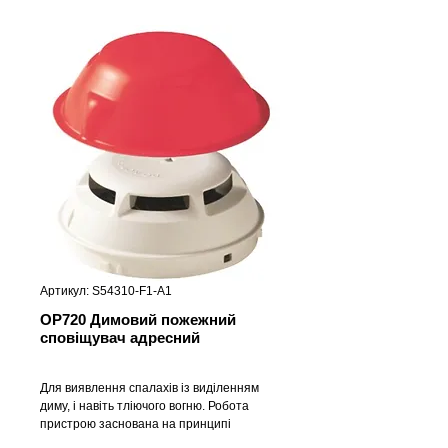
Артикул: S54310-F1-A1
OP720 Димовий пожежний
сповіщувач адресний
Для виявлення спалахів із виділенням
диму, і навіть тліючого вогню. Робота
пристрою заснована на принципі
розсіяного світла із застосуванням