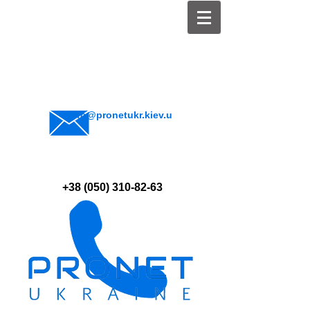
info@pronetukr.kiev.u
a
+38 (050) 310-82-63