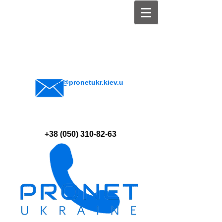
info@pronetukr.kiev.u
a
+38 (050) 310-82-63