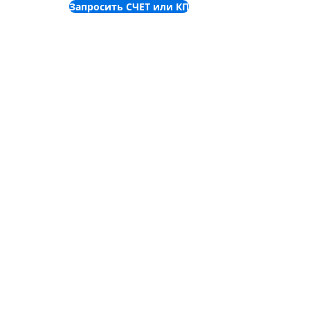
Запросить СЧЕТ или КП
©
2001-2025
ТОВ "Пронет-
Україна"