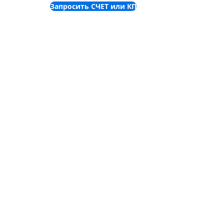
Запросить СЧЕТ или КП
©
2001-2025
ТОВ "Пронет-
Україна"