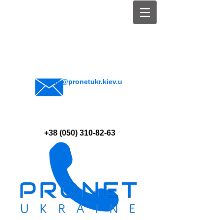
info@pronetukr.kiev.u
a
+38 (050) 310-82-63