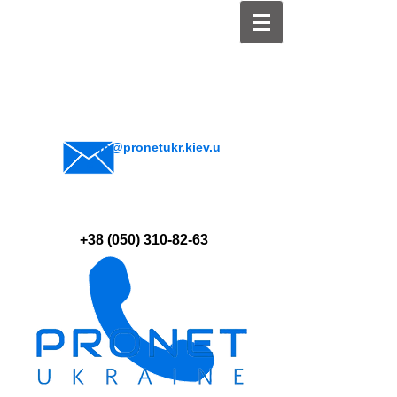
info@pronetukr.kiev.u
a
+38 (050) 310-82-63