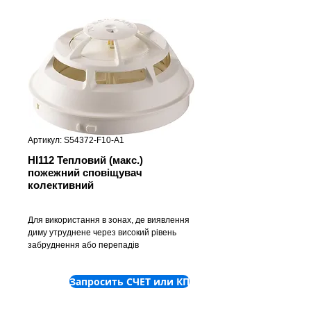
Артикул: S54372-F10-A1
HI112 Тепловий (макс.)
пожежний сповіщувач
колективний
Для використання в зонах, де виявлення
диму утруднене через високий рівень
забруднення або перепадів
температури, що може призвести до
помилкового спрацьовування димових
Запросить СЧЕТ или КП
сповіщувачів. Два набори параметрів
налаштування забезпечують вибір
режиму спрацьовування сповіщувача: