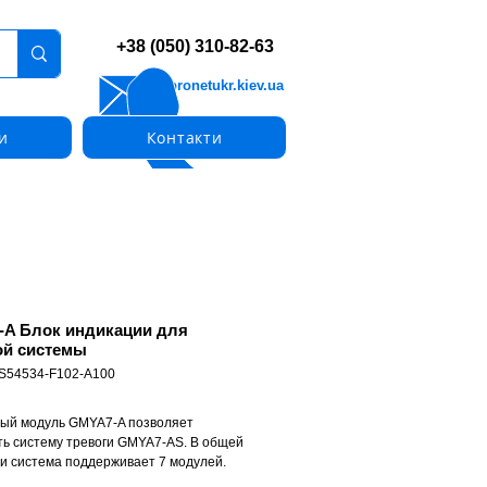
+38 (050) 310-82-63
info@pronetukr.kiev.ua
и
Контакти
A Блок индикации для
ой системы
 S54534-F102-A100
ый модуль GMYA7-A позволяет
ь систему тревоги GMYA7-AS. В общей
и система поддерживает 7 модулей.
одуль соединяет 8 детекторов.