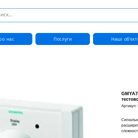
ро нас
Послуги
Наші об'єкт
GMYA7-
тестов
Артикул:
Сигнальн
расширит
сложност
Каждый м