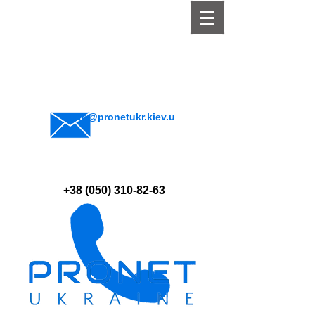
info@pronetukr.kiev.u
a
+38 (050) 310-82-63