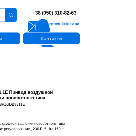
+38 (050) 310-82-63
info@pronetukr.kiev.ua
и
Контакти
.1E Привод воздушной
ки поворотного типа
: BPZGDB3311E
оздушной заслонки поворотного типа
е регулирование , 230 В, 5 Нм, 150 с