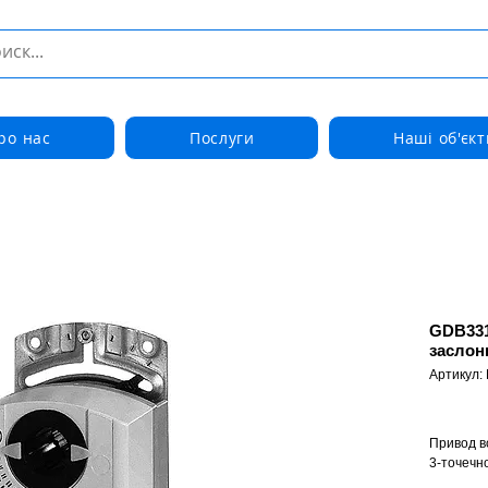
ро нас
Послуги
Наші об'єкт
GDB331
заслон
Артикул
Привод в
3-точечно