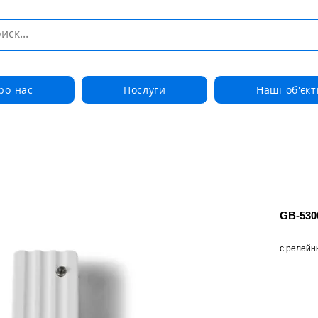
ро нас
Послуги
Наші об'єкт
GB-530
с релейн