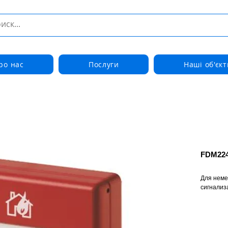
ро нас
Послуги
Наші об'єкт
FDM224
Для неме
сигнализ