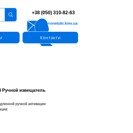
+38 (050) 310-82-63
info@pronetukr.kiev.ua
и
Контакти
 Ручной извещатель
дленной ручной активации
ации.