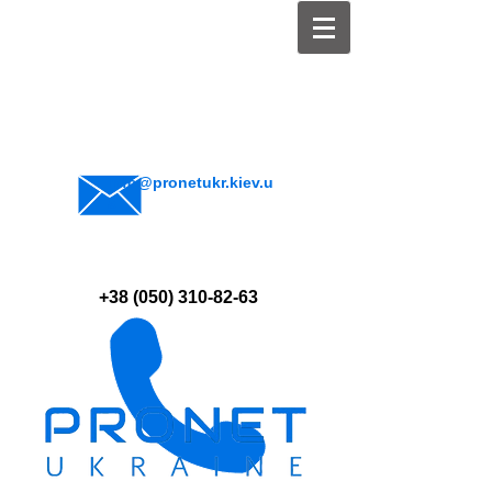
info@pronetukr.kiev.u
a
+38 (050) 310-82-63