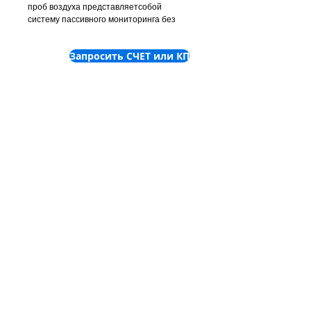
проб воздуха представляетсобой
систему пассивного мониторинга без
собственного насоса.
Запросить СЧЕТ или КП
©
2001-2025
ТОВ "Пронет-
Україна"