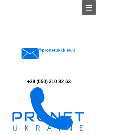
info@pronetukr.kiev.u
a
+38 (050) 310-82-63