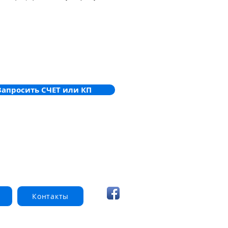
 від адресних периферійних пристроїв
 PRO - до 1512 адрес.
Запросить СЧЕТ или КП
Контакты