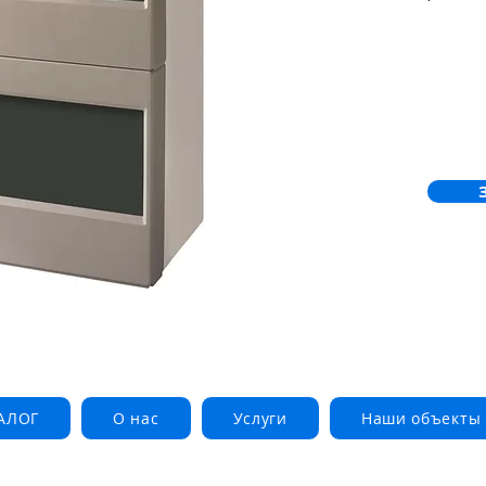
сигналів
Cerberus
АЛОГ
О нас
Услуги
Наши объекты