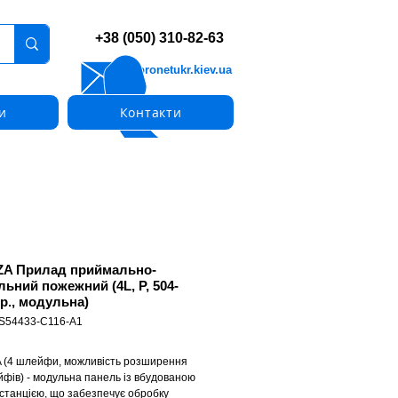
+38 (050) 310-82-63
info@pronetukr.kiev.ua
и
Контакти
ZA Прилад приймально-
льний пожежний (4L, P, 504-
р., модульна)
 S54433-C116-A1
 (4 шлейфи, можливість розширення
йфів) - модульна панель із вбудованою
станцією, що забезпечує обробку