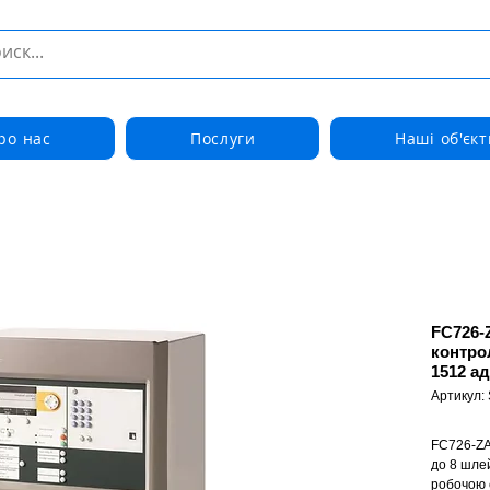
ро нас
Послуги
Наші об'єкт
FC726-
контро
1512 ад
Артикул:
FC726-ZA
до 8 шле
робочою 