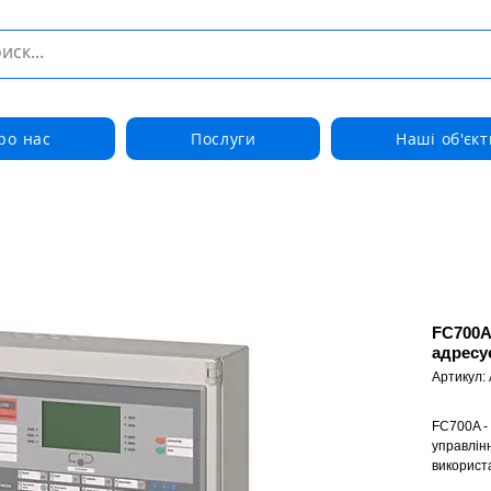
ро нас
Послуги
Наші об'єкт
FC700A
адресує
Артикул:
FC700A -
управлінн
використ
SynovaTM