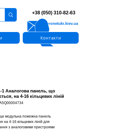
+38 (050) 310-82-63
info@pronetukr.kiev.ua
и
Контакти
-1 Аналогова панель, що
ться, на 4-16 кільцевих ліній
 A5Q00004734
 це модульна пожежна панель
я на 4-16 кільцевих ліній для
ання з аналоговими пристроями
, що адресуються.