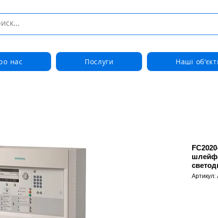
ро нас
Послуги
Наші об'єкт
FC2020
шлейфа
светод
Артикул: