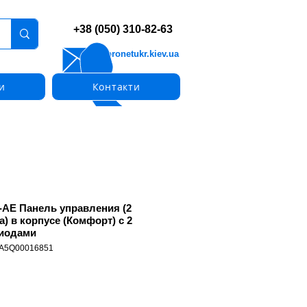
+38 (050) 310-82-63
info@pronetukr.kiev.ua
и
Контакти
-AE Панель управления (2
) в корпусе (Комфорт) с 2
иодами
 A5Q00016851