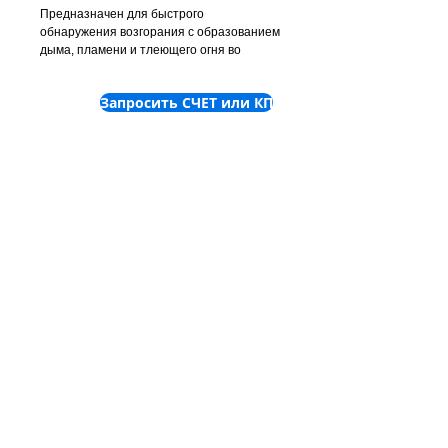
Предназначен для быстрого
обнаружения возгорания с образованием
дыма, пламени и тлеющего огня во
взрывоопасных зонах 1 и 2.
Запросить СЧЕТ или КП
©
2001-2025
ТОВ "Пронет-
Україна"