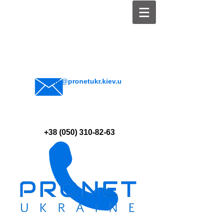
info@pronetukr.kiev.u
a
+38 (050) 310-82-63