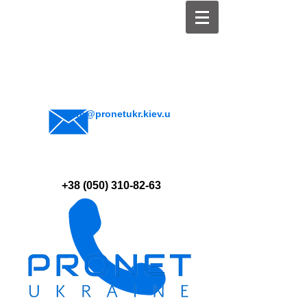
info@pronetukr.kiev.u
a
+38 (050) 310-82-63