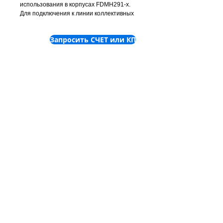
использования в корпусах FDMH291-x.
Для подключения к линии коллективных
извещателей/извещателей SynoLINE600.
Для подтверждения визуального
Запросить СЧЕТ или КП
сигнала тревоги используется
встроенный светодиод. Поставляется
вместе со стеклом.
©
2001-2025
ТОВ "Пронет-
Україна"