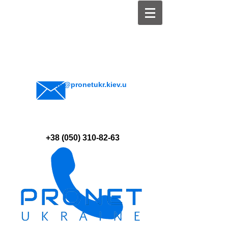
info@pronetukr.kiev.u
a
+38 (050) 310-82-63