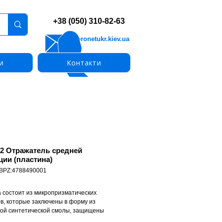
+38 (050) 310-82-63
info@pronetukr.kiev.ua
и
Контакти
2 Отражатель средней
ции (пластина)
 BPZ:4788490001
 состоит из микропризматических
в, которые заключены в форму из
ой синтетической смолы, защищены
ием и установлены на пластиковое