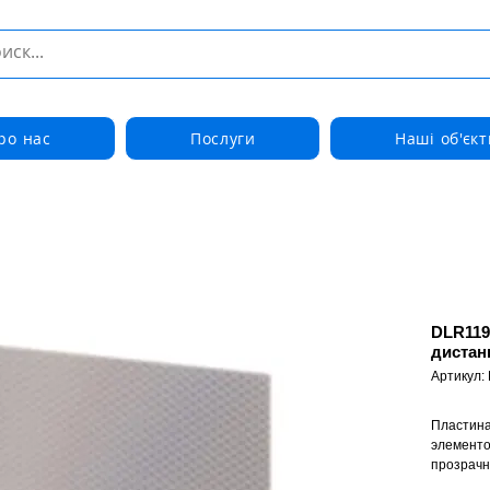
ро нас
Послуги
Наші об'єкт
DLR119
дистан
Артикул:
Пластина
элементо
прозрачн
уплотнен