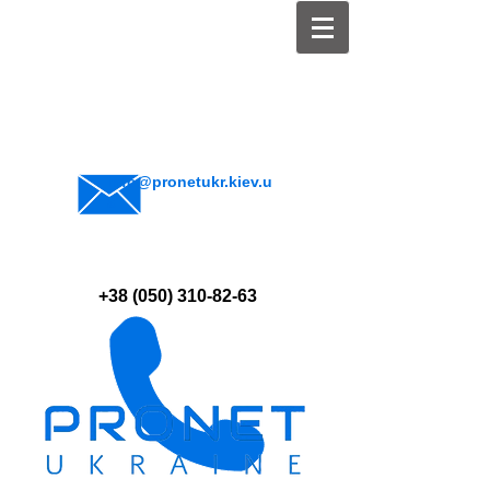
info@pronetukr.kiev.u
a
+38 (050) 310-82-63