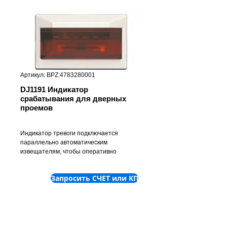
Артикул: BPZ:4783280001
DJ1191 Индикатор
срабатывания для дверных
проемов
Индикатор тревоги подключается
параллельно автоматическим
извещателям, чтобы оперативно
указывать на источник сигнала тревоги от
извещателей, видимость которых и
Запросить СЧЕТ или КП
доступ к которым
ограничены. Внутри индикатора тревоги
находится индикаторная лампа с одним
или двумя светодиодами. Светодиоды
мгновенно включаются при поступлении
сигнала тревоги от извещателя,