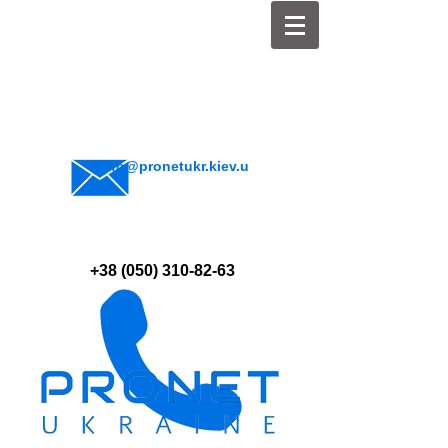
info@pronetukr.kiev.u
a
+38 (050) 310-82-63