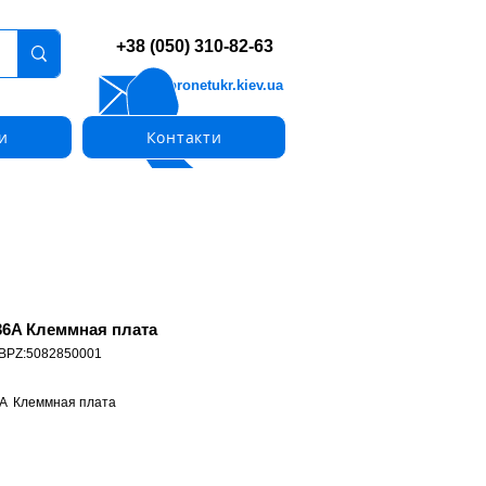
+38 (050) 310-82-63
info@pronetukr.kiev.ua
и
Контакти
6A Клеммная плата
 BPZ:5082850001
  Клеммная плата