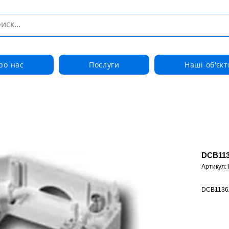
ро нас
Послуги
Наші об'єкт
DCB113
Артикул:
DCB1136A