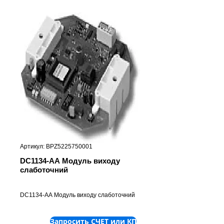
Артикул: BPZ5225750001
DC1134-АА Модуль виходу
слаботочний
DC1134-АА Модуль виходу слаботочний
Запросить СЧЕТ или КП