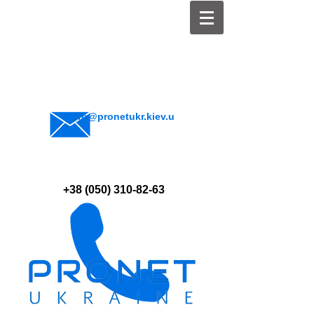
info@pronetukr.kiev.u
a
+38 (050) 310-82-63