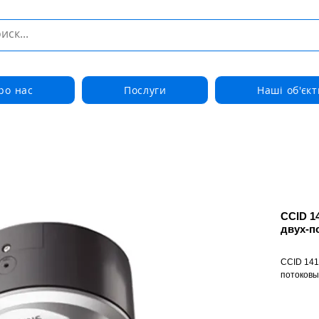
ро нас
Послуги
Наші об'єкт
CCID 1
двух-п
CCID 141
потоковы