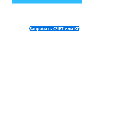
Запросить СЧЕТ или КП
©
2001-2025
ТОВ "Пронет-
Україна"