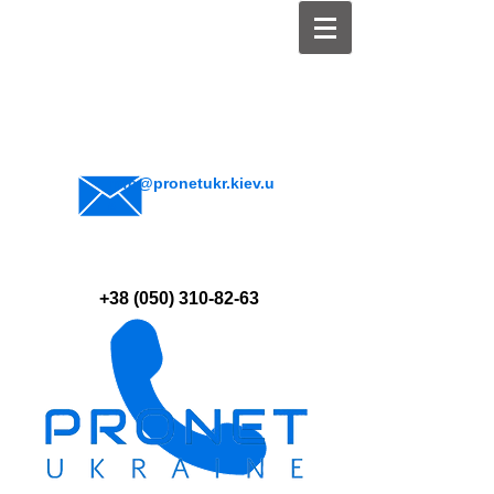
info@pronetukr.kiev.u
a
+38 (050) 310-82-63