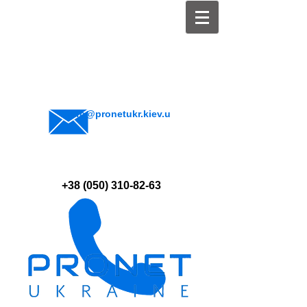
info@pronetukr.kiev.u
a
+38 (050) 310-82-63