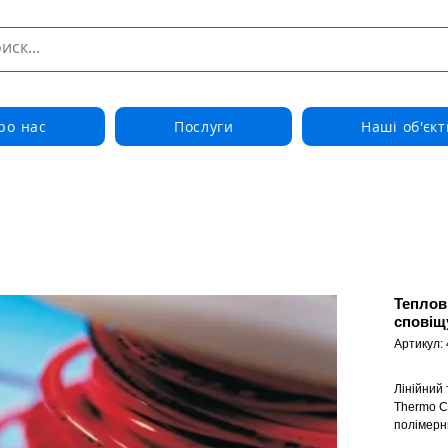
ро нас
Послуги
Наші об'єкт
Теплов
сповіщу
Артикул: 
Лінійний
Thermo C
полімерн
допомого