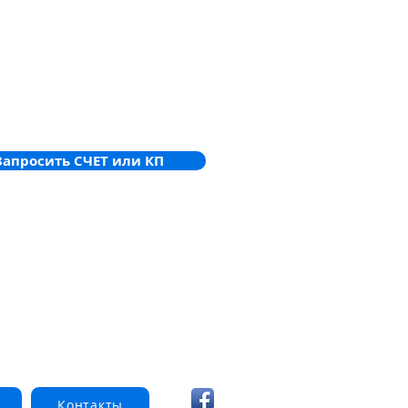
р у будь-якій точці вздовж усієї
кабелю.
Запросить СЧЕТ или КП
Контакты