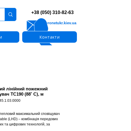
+38 (050) 310-82-63
info@pronetukr.kiev.ua
и
Контакти
ий лінійний пожежний
вач ТС190 (88˚ С), м
45.1.03.0000
 тепловий максимальний сповіщувач
able (LHD) – комбінація передових
их та цифрових технологій, за
ю яких можливе виявлення високих