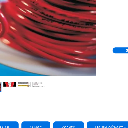
температу
довжини 
АЛОГ
О нас
Услуги
Наши объекты