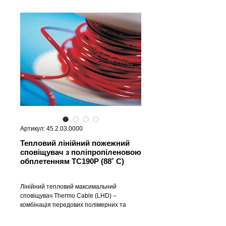
Артикул: 45.2.03.0000
Тепловий лінійний пожежний
сповіщувач з поліпропіленовою
обплетенням ТС190P (88˚ С)
Лінійний тепловий максимальний
сповіщувач Thermo Cable (LHD) –
комбінація передових полімерних та
цифрових технологій, за допомогою яких
можливе виявлення високих температур