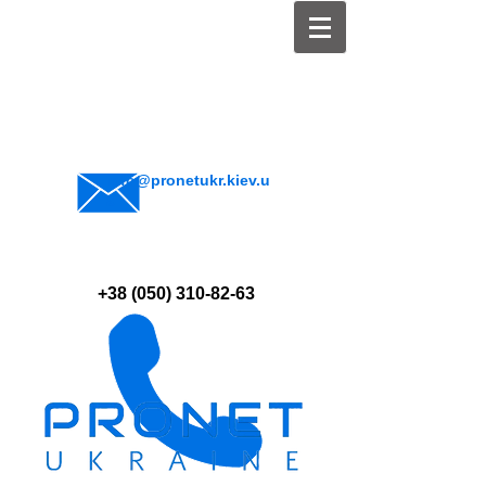
info@pronetukr.kiev.u
a
+38 (050) 310-82-63