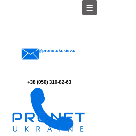
info@pronetukr.kiev.u
a
+38 (050) 310-82-63