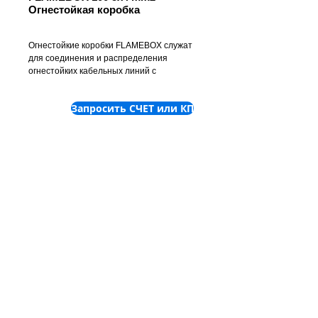
Огнестойкая коробка
Огнестойкие коробки FLAMEBOX служат
для соединения и распределения
огнестойких кабельных линий с
функциональностью E15/E30/E60/E90.
Металлический корпус окрашенный
Запросить СЧЕТ или КП
порошковой краской обеспечивает
надежную защиты от механических
повреждений.
©
2001-2025
ТОВ "Пронет-
Україна"