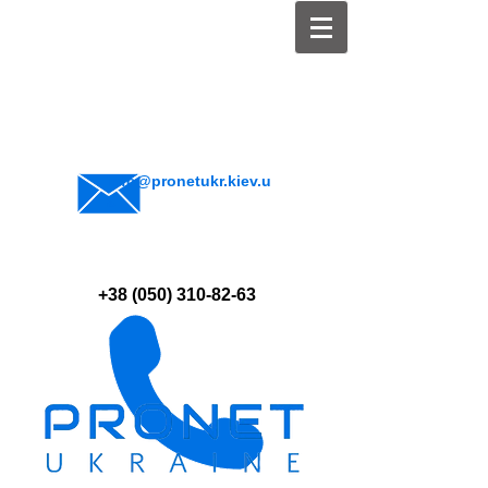
info@pronetukr.kiev.u
a
+38 (050) 310-82-63