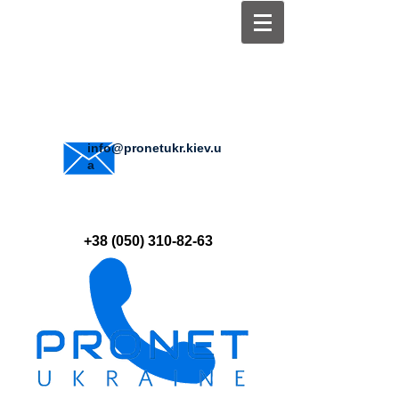
info@pronetukr.kiev.u
a
+38 (050) 310-82-63