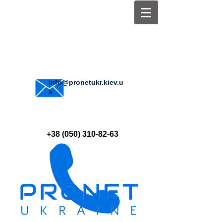
info@pronetukr.kiev.u
a
+38 (050) 310-82-63