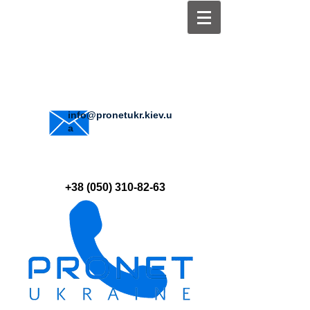
info@pronetukr.kiev.u
a
+38 (050) 310-82-63