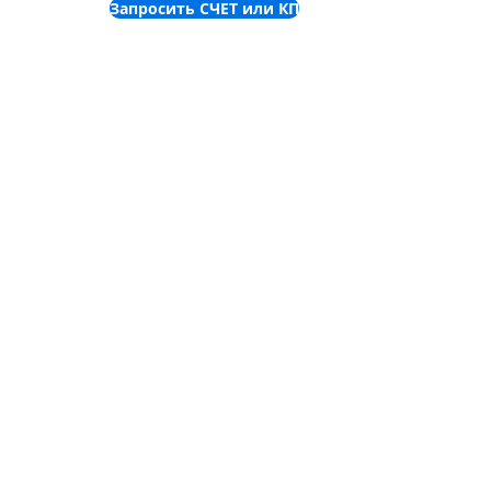
Запросить СЧЕТ или КП
©
2001-2025
ООО "Пронет-
Украина"