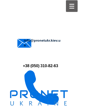
info@pronetukr.kiev.u
a
+38 (050) 310-82-63