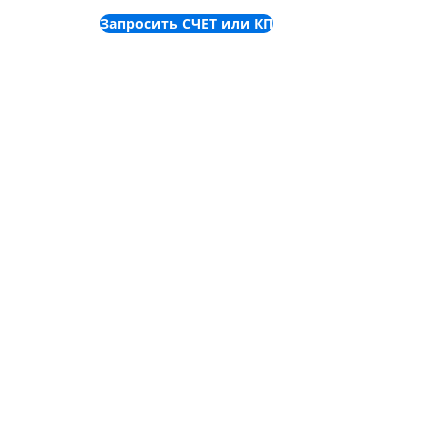
функциональных кнопки для отеля
Запросить СЧЕТ или КП
©
2001-2025
ООО "Пронет-
Украина"