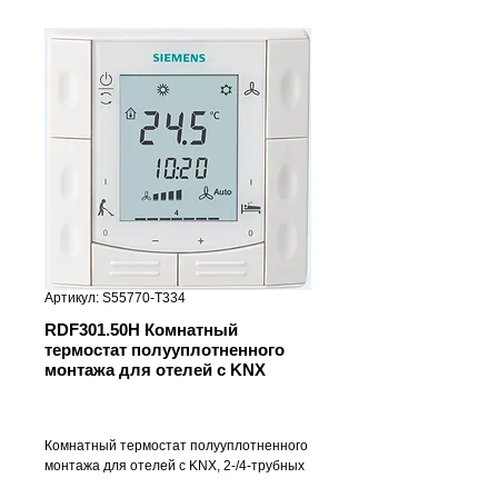
Артикул: S55770-T334
RDF301.50H Комнатный
термостат полууплотненного
монтажа для отелей с KNX
Комнатный термостат полууплотненного
монтажа для отелей с KNX, 2-/4-трубных
фэнкойлов или установок DX, четыре