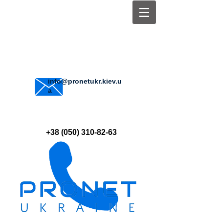
info@pronetukr.kiev.u
a
+38 (050) 310-82-63