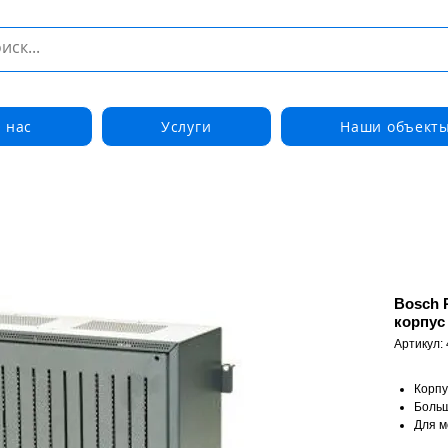
 нас
Услуги
Наши объект
Bosch 
корпус
Артикул: 
Корпу
Боль
Для м