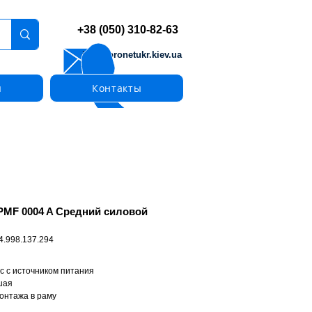
+38 (050) 310-82-63
info@pronetukr.kiev.ua
ы
Контакты
PMF 0004 A Средний силовой
4.998.137.294
с с источником питания
шая
онтажа в раму